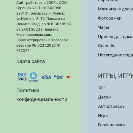
Сайт работает с 2007г. ООО
Горошек УНП 193668956
Магнитные доск
220131, Беларусь, г. Минск.
Фоторамки
ул.Немига, 8, ТЦ Пассаж на
Немиге Свид-во №193668956
Часы
от 27.01.2023 г., выдано
Мингорисполкомом,
Прочее для дом
Зарегистрирован в Торговом
Свадьба
реестре РБ 02.11.2023 №
567072
Новогодние под
Карта сайта
ИГРЫ, ИГР
18+
Политика
Детям
конфиденциальности
Антистрессы
Игры
Головоломки