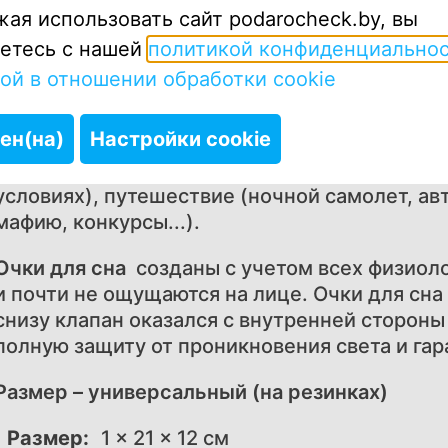
ая использовать сайт podarocheck.by, вы
Набор, включающий в себя маску для сна и з
красоты и функциональности.
етесь с нашей
политикой конфиденциально
ой в отношении обработки cookie
Свет, который нельзя выключить мешает Вам
защиты глаз от света во время сна или отдых
ен(на)
Настройки cookie
спокойно тогда, когда Вам этого хочется. Он
свете, дневной сон, белые ночи, нарушени
условиях), путешествие (ночной самолет, авт
мафию, конкурсы...).
Очки для сна
созданы с учетом всех физиоло
и почти не ощущаются на лице. Очки для сн
снизу клапан оказался с внутренней сторон
полную защиту от проникновения света и гар
Размер – универсальный (на резинках)
Размер:
1 × 21 × 12 см