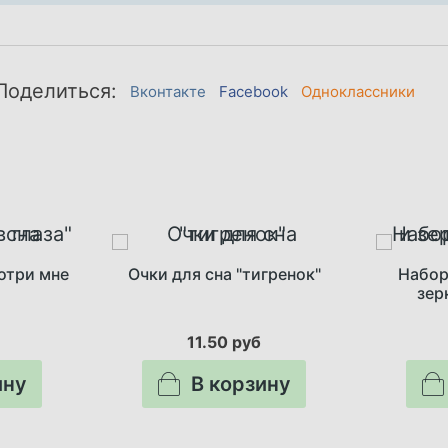
Поделиться:
Вконтакте
Facebook
Одноклассники
отри мне
Очки для сна "тигренок"
Набор
зер
11.50 руб
ину
В корзину